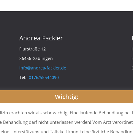
Andrea Fackler
Flurstraße 12
86456 Gablingen
info@andrea-fackler.de
Tel.:
0176/55544090
Wichtig:
in erachten wir als sehr wichtig. Eine laufende Behandlung bei I
 Behandlung darf nicht unterlassen werden! Vom Arzt verordnet
ine Unterstützung und Tätigkeit kann keine ärztliche Behandlun